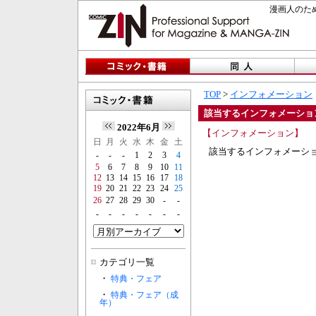
漫画人のため
TOP
>
インフォメーション
該当するインフォメーショ
2022年6月
【インフォメーション】
日
月
火
水
木
金
土
該当するインフォメーシ
-
-
-
1
2
3
4
5
6
7
8
9
10
11
12
13
14
15
16
17
18
19
20
21
22
23
24
25
26
27
28
29
30
-
-
-
-
-
-
-
-
-
カテゴリ一覧
・
特典・フェア
・
特典・フェア（成
年）