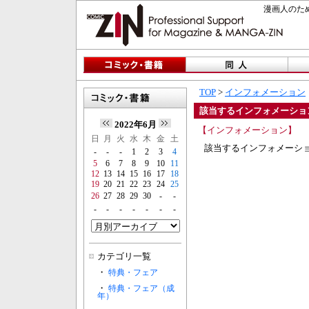
漫画人のため
TOP
>
インフォメーション
該当するインフォメーショ
2022年6月
【インフォメーション】
日
月
火
水
木
金
土
該当するインフォメーシ
-
-
-
1
2
3
4
5
6
7
8
9
10
11
12
13
14
15
16
17
18
19
20
21
22
23
24
25
26
27
28
29
30
-
-
-
-
-
-
-
-
-
カテゴリ一覧
・
特典・フェア
・
特典・フェア（成
年）