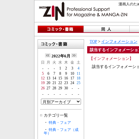
漫画人のため
TOP
>
インフォメーション
該当するインフォメーショ
2022年6月
【インフォメーション】
日
月
火
水
木
金
土
該当するインフォメーシ
-
-
-
1
2
3
4
5
6
7
8
9
10
11
12
13
14
15
16
17
18
19
20
21
22
23
24
25
26
27
28
29
30
-
-
-
-
-
-
-
-
-
カテゴリ一覧
・
特典・フェア
・
特典・フェア（成
年）