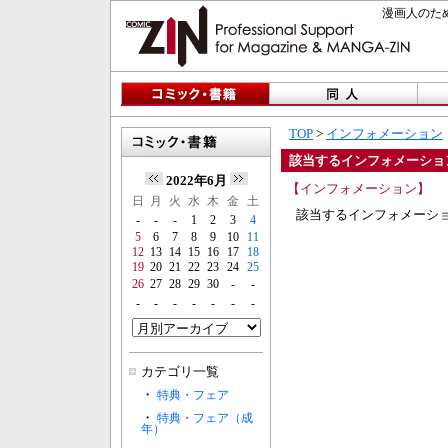
漫画人のため
TOP
>
インフォメーション
該当するインフォメーショ
2022年6月
【インフォメーション】
日
月
火
水
木
金
土
該当するインフォメーシ
-
-
-
1
2
3
4
5
6
7
8
9
10
11
12
13
14
15
16
17
18
19
20
21
22
23
24
25
26
27
28
29
30
-
-
-
-
-
-
-
-
-
カテゴリ一覧
・
特典・フェア
・
特典・フェア（成
年）