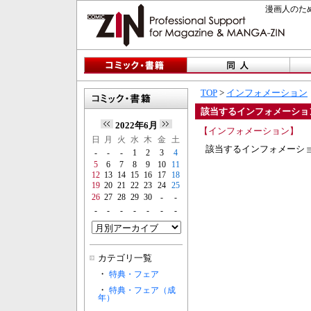
漫画人のため
TOP
>
インフォメーション
該当するインフォメーショ
2022年6月
【インフォメーション】
日
月
火
水
木
金
土
該当するインフォメーシ
-
-
-
1
2
3
4
5
6
7
8
9
10
11
12
13
14
15
16
17
18
19
20
21
22
23
24
25
26
27
28
29
30
-
-
-
-
-
-
-
-
-
カテゴリ一覧
・
特典・フェア
・
特典・フェア（成
年）