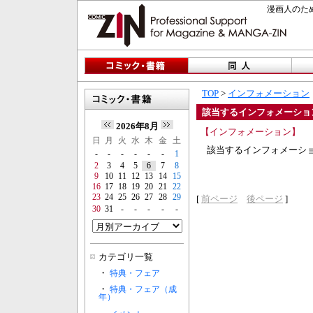
漫画人のため
TOP
>
インフォメーション
該当するインフォメーショ
2026年8月
【インフォメーション】
日
月
火
水
木
金
土
該当するインフォメーシ
-
-
-
-
-
-
1
2
3
4
5
6
7
8
9
10
11
12
13
14
15
16
17
18
19
20
21
22
23
24
25
26
27
28
29
[
前ページ
後ページ
]
30
31
-
-
-
-
-
カテゴリ一覧
・
特典・フェア
・
特典・フェア（成
年）