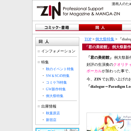
漫画人のため
TOP
>
例大祭特集
> 『dialo
「君の美術館」 例大祭新作 『dia
インフォメーション
「君の美術館」
例大祭新
特集
好評の生演奏の
クオリテ
・
秋のイベント特集
ボーカル
が加わった事で
・
SW＆SC45特集
今、
ZIN
でお買い上げの
・
コミケ76特集
「dialogue～Paradigm L
・
GW新作特集
・
例大祭特集
出庫情報
・
秋葉原店
・
新宿店